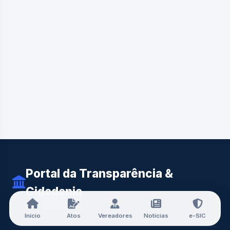
Portal da Transparência &
Cidadania
Câmara Municipal de Zabelê-PB — Casa Doncilio Amador
Início
Atos
Vereadores
Notícias
e-SIC