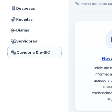
Preencha todos os ca
Despesas
Receitas
Diárias
Servidores
Ouvidoria & e-SIC
Novo
Inicie um
informação
acesso a d
docu
esclarecim
Mu