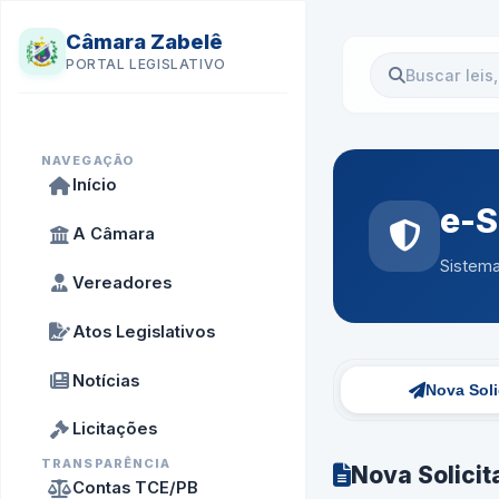
Câmara Zabelê
PORTAL LEGISLATIVO
NAVEGAÇÃO
Início
e-S
A Câmara
Sistema
Vereadores
Atos Legislativos
Notícias
Nova Soli
Licitações
TRANSPARÊNCIA
Nova Solici
Contas TCE/PB