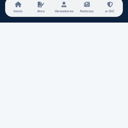
Câmara Municipal de Zabelê-PB — Casa Doncilio Amador
Início
Atos
Vereadores
Notícias
e-SIC
A CÂMARA
Nossa História
Mesa Diretora
Vereadores
Comissões
Carta de Serviços
Concursos
CONTATO
Expediente:
07:00 às 13:00
E-mail:
camaradezabele@gmail.com
Telefone:
(83) 3244-4436
Endereço:
Rua João Francisco Alves, SN