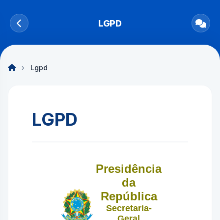
LGPD
›
Lgpd
LGPD