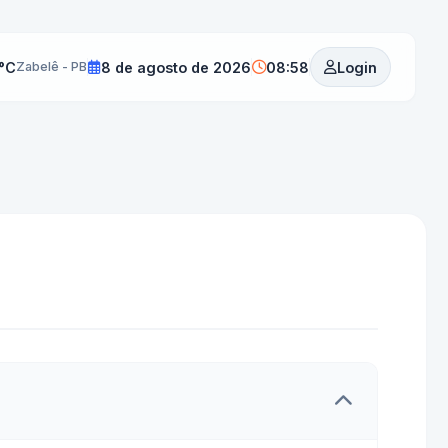
-°C
8 de agosto de 2026
08:58
Login
Zabelê - PB