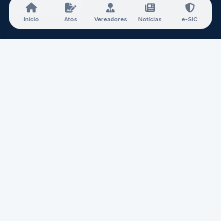
Câmara Municipal de Zabelê-PB — Casa Doncilio Amador
Início
Atos
Vereadores
Notícias
e-SIC
A CÂMARA
Nossa História
Mesa Diretora
Vereadores
Comissões
Carta de Serviços
Concursos
CONTATO
Expediente:
07:00 às 13:00
E-mail:
camaradezabele@gmail.com
Telefone:
(83) 3244-4436
Endereço:
Rua João Francisco Alves, SN