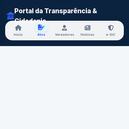
Portal da Transparência &
Cidadania
Câmara Municipal de Zabelê-PB — Casa Doncilio Amador
Início
Atos
Vereadores
Notícias
e-SIC
A CÂMARA
Nossa História
Mesa Diretora
Vereadores
Comissões
Carta de Serviços
Concursos
CONTATO