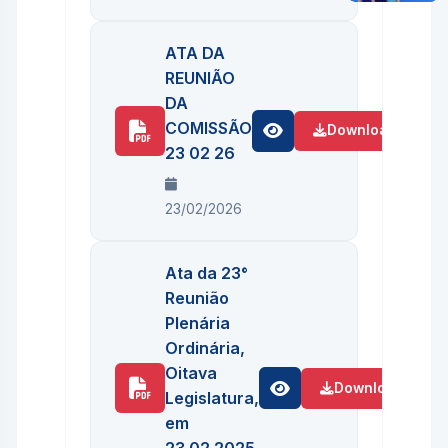
ATA DA
REUNIÃO
DA
COMISSÃO
Download
23 02 26
23/02/2026
Ata da 23°
Reunião
Plenária
Ordinária,
Oitava
Download
Legislatura,
em