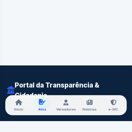
Zabelê, Estado
da Paraíba
para
Download
discussão do
Projeto de Lei
que trata das
Diretrizes
Orçamentárias
(LDO) para o
ano de 2026.
14/05/2025
Portal da Transparência &
Cidadania
Ata da 02ª
Câmara Municipal de Zabelê-PB — Casa Doncilio Amador
(Segunda)
Início
Atos
Vereadores
Notícias
e-SIC
Audiência
Pública da
Câmara