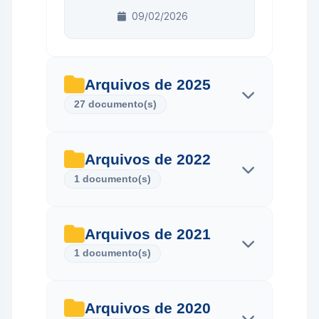
09/02/2026
Arquivos de 2025
27 documento(s)
Arquivos de 2022
Ata da
1 documento(s)
Sessão
Solene de
Posse
Download
Arquivos de 2021
01.01.2025
Ata de
1 documento(s)
prestação
de contas
24/04/2025
Download
2022
Arquivos de 2020