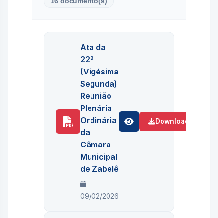
16 documento(s)
Ata da
22ª
(Vigésima
Segunda)
Reunião
Plenária
Ordinária
Download
da
Câmara
Municipal
de Zabelê
09/02/2026