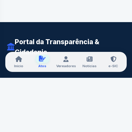
Portal da Transparência &
Cidadania
Câmara Municipal de Zabelê-PB — Casa Doncilio Amador
Início
Atos
Vereadores
Notícias
e-SIC
A CÂMARA
Nossa História
Mesa Diretora
Vereadores
Comissões
Carta de Serviços