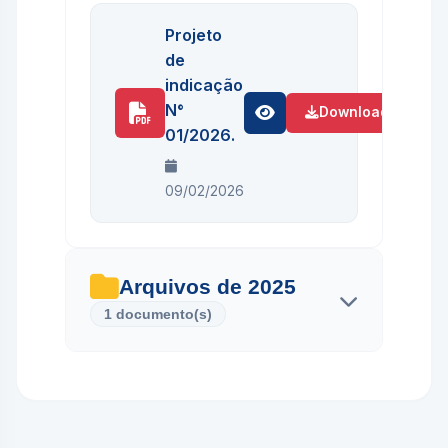
Projeto
de
indicação
N°
Download
01/2026.
09/02/2026
Arquivos de 2025
1 documento(s)
PROJETO
DE