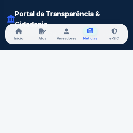
Portal da Transparência &
Cidadania
Câmara Municipal de Zabelê-PB — Casa Doncilio Amador
Início
Atos
Vereadores
Notícias
e-SIC
A CÂMARA
Nossa História
Mesa Diretora
Vereadores
Comissões
Carta de Serviços
Concursos
CONTATO