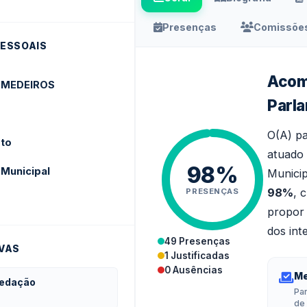
Presenças
Comissões
ESSOAIS
Acom
 MEDEIROS
Parl
O(A) p
to
atuado 
98%
 Municipal
Municip
98%
, 
PRESENÇAS
propor 
dos int
49 Presenças
VAS
1 Justificadas
0 Ausências
Me
Redação
Par
de 