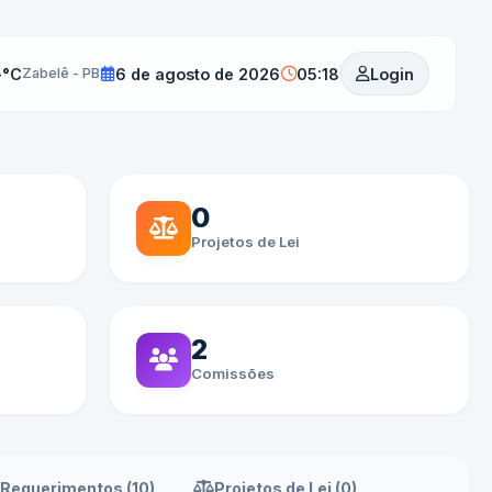
-°C
6 de agosto de 2026
05:18
Login
Zabelê - PB
0
Projetos de Lei
2
Comissões
Requerimentos (10)
Projetos de Lei (0)