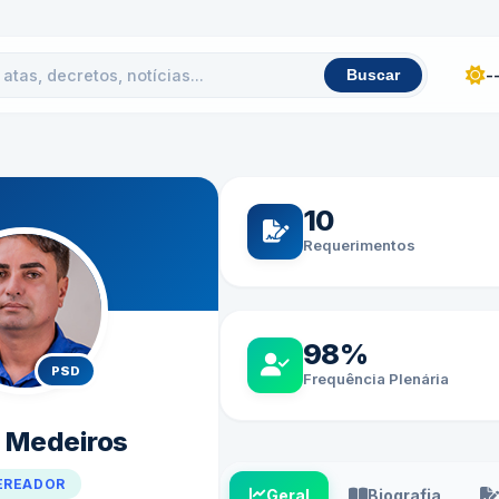
-
Buscar
10
Requerimentos
98%
PSD
Frequência Plenária
 Medeiros
EREADOR
Geral
Biografia