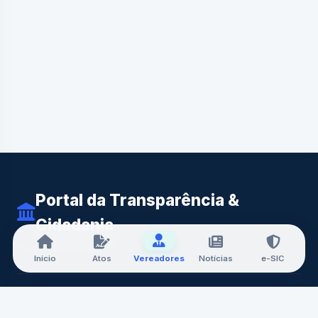
Portal da Transparência &
Cidadania
Câmara Municipal de Zabelê-PB — Casa Doncilio Amador
Início
Atos
Vereadores
Notícias
e-SIC