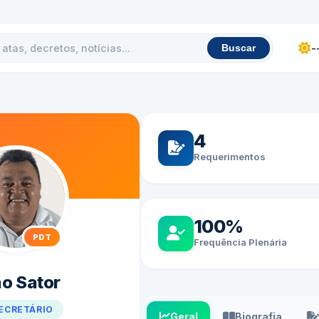
-
Buscar
4
Requerimentos
100%
PDT
Frequência Plenária
o Sator
SECRETÁRIO
Geral
Biografia