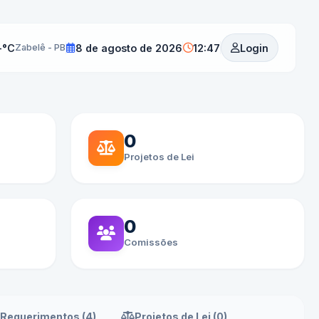
-°C
8 de agosto de 2026
12:47
Login
Zabelê - PB
0
Projetos de Lei
0
Comissões
Requerimentos (4)
Projetos de Lei (0)