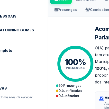
Presenças
Comissões
ESSOAIS
Acom
SATURNINO GOMES
Parl
O(A) p
mpleto
tem atu
100%
Municip
100%
,
PRESENÇAS
propor 
dos int
50 Presenças
VAS
0 Justificadas
0 Ausências
Comissões de Parecer
Me
Atu
Me